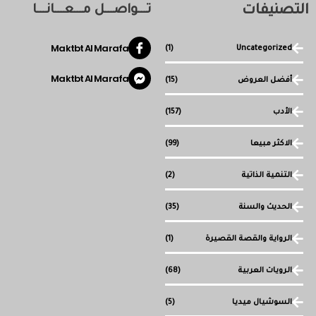
التصنيفات
تـــواصـــل مـــعـــانـــا
Maktbt Al Marafa
(1)
Uncategorized
Maktbt Al Marafa
أفضل العروض
(15)
الأدب
(157)
الاكثر مبيعا
(99)
التنمية الذاتية
(2)
الحديث والسنة
(35)
الرواية والقصة القصيرة
(1)
الرويات العربية
(68)
السوشيال ميديا
(5)