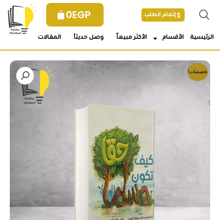
خطي
0
EGP
إتمام الطلب
لى
لمحتوى
الرئيسية
الأقسام
الأكثر مبيعاً
وصل حديثأ
المقالات
تخفيضات!