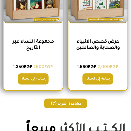
عرض قصص الانبياء
مجموعة النساء عبر
والصحابة والصالحين
التاريخ
1,350
EGP
1,500
EGP
1,560
EGP
2,000
EGP
إضافة إلى السلة
إضافة إلى السلة
مشاهدة المزيد
(7)
الكــتــب الأكثر
مبيعاً