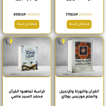
410
EGP
465
EGP
175
EGP
200
EGP
إضافة إلى السلة
إضافة إلى السلة
السعر الأصلي هو: 295EGP.
السعر الحالي هو: 260EGP.
السعر الأصلي هو: 200EGP.
السعر الحالي ه
القران والتوراة والإنجيل
كراسة تعاهدوا القرآن
والعلم موريس بوكاي
محمد السيد ماضي