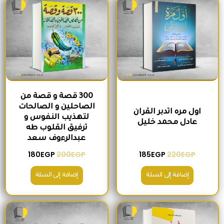
300 قصة و قصة من
الصاحلين و الصالحات
اول مره اتدبر القران
لتهذيب النفوس و
عادل محمد خليل
ترفيق القلوب طه
عبدالرءوف سعد
180
EGP
200
EGP
185
EGP
220
EGP
إضافة إلى السلة
إضافة إلى السلة
السعر الأصلي هو: 280EGP.
السعر الحالي هو: 215EGP.
السعر الأصلي هو: 1,300EGP.
السعر الحالي 