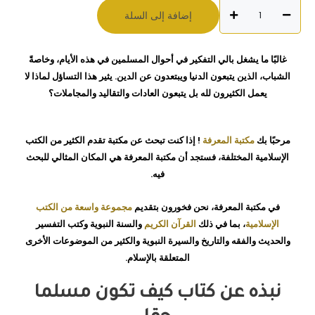
كمية
إضافة إلى السلة
كيف
تكون
مسلما
غالبًا ما يشغل بالي التفكير في أحوال المسلمين في هذه الأيام، وخاصةً
حقا
الشباب، الذين يتبعون الدنيا ويبتعدون عن الدين. يثير هذا التساؤل لماذا لا
محمد
يعمل الكثيرون لله بل يتبعون العادات والتقاليد والمجاملات؟
بن
خلف
سيف
مرحبًا بك
مكتبة المعرفة
! إذا كنت تبحث عن مكتبة تقدم الكثير من الكتب
النصر
الإسلامية المختلفة، فستجد أن مكتبة المعرفة هي المكان المثالي للبحث
فيه.
في مكتبة المعرفة، نحن فخورون بتقديم
مجموعة واسعة من الكتب
الإسلامية
، بما في ذلك
القرآن الكريم
والسنة النبوية وكتب التفسير
والحديث والفقه والتاريخ والسيرة النبوية والكثير من الموضوعات الأخرى
المتعلقة بالإسلام.
نبذه عن كتاب كيف تكون مسلما