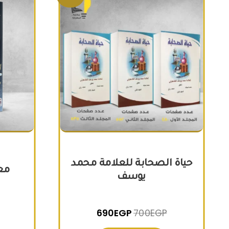
حياة الصحابة للعلامة محمد
معج
يوسف
690
EGP
700
EGP