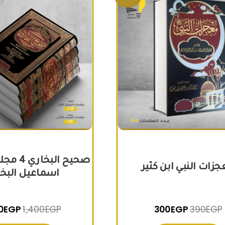
صحيح الب
زات النبي ابن كثير
اسماعيل البخ
0
EGP
1,400
EGP
300
EGP
390
EGP