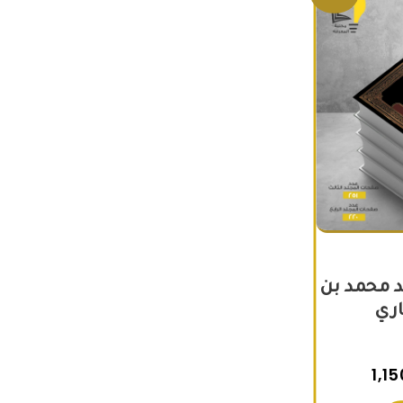
خاري 4 مجلد محمد بن
اري
1,15