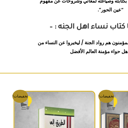
بكتابته وصياغته لمعاني وشروحات عن مفهوم
“عين الحور”.
كتاب نساء اهل الجنه : –
لمؤمنون هم رواد الجنة / ليخبروا عن النساء من
هل حواء مؤمنة العالم الأفضل
صلي هو: 1,300EGP.
السعر الحالي هو: 1,150EGP.
السعر الأصلي هو: 190EGP.
السعر الحالي هو: 120EGP.
تخفيضات!
تخفيضات!