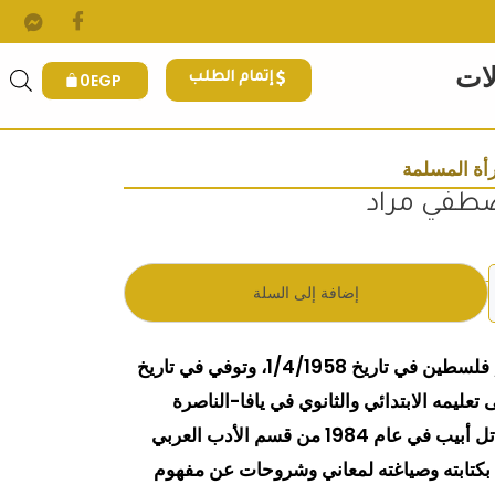
لات
0
EGP
إتمام الطلب
أة المسلمة
صطفي مراد
هو: 165EGP.
إضافة إلى السلة
هذا الشخص وُلِد في الناصرة / فلسطين في تاريخ 1/4/1958، وتوفي في تاريخ
حصل على تعليمه الابتدائي والثانوي في يافا-الناصرة
والناصرة، وتخرج من جامعة تل أبيب في عام 1984 من قسم الأدب العربي
بكتابته وصياغته لمعاني وشروحات عن مفهوم