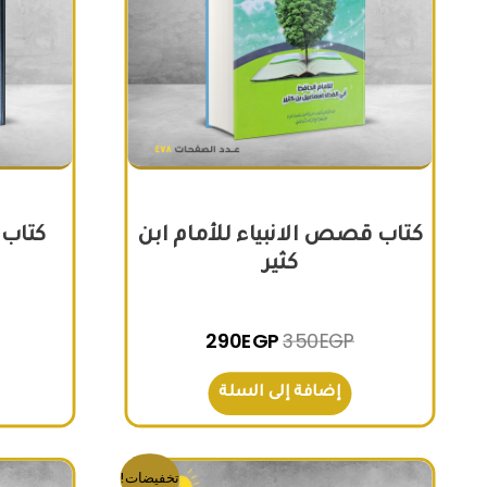
كتاب قصص الانبياء للأمام ابن
كتاب 
كثير
290
EGP
350
EGP
إضافة إلى السلة
السعر الأصلي هو: 700EGP.
السعر الحالي هو: 690EGP.
تخفيضات!