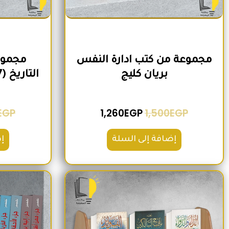
مجموعة من كتب ادارة النفس
مجموع
بريان كليج
التاريخ (7 كتب) لمنصور عرابي
EGP
1,260
EGP
1,500
EGP
إضافة إلى السلة
إ
السعر الأصلي هو: 1,600EGP.
السعر الحالي هو: 1,260EGP.