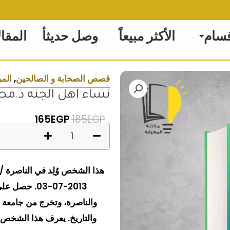
قسام
الأكثر مبيعاً
وصل حديثأ
المقا
قصص الصحابة و الصالحين
,
المر
نساء اهل الجنه د.م
السعر الأصلي هو: 185EGP.
السعر الحالي 
165
EGP
185
EGP
كمية
نساء
اهل
الجنه
2013-07-03. 
د.مصطفي
مراد
والتاريخ. يعرف هذا الشخص 