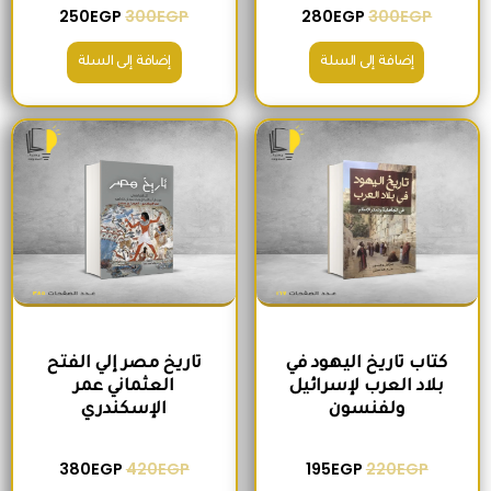
250
EGP
300
EGP
280
EGP
300
EGP
إضافة إلى السلة
إضافة إلى السلة
السعر الأصلي هو: 220EGP.
السعر الحالي هو: 195EGP.
السعر الأصلي هو: 420EGP.
السعر الحالي ه
كتاب تاريخ اليهود في
تاريخ مصر إلي الفتح
بلاد العرب لإسرائيل
العثماني عمر
ولفنسون
الإسكندري
380
EGP
420
EGP
195
EGP
220
EGP