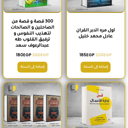
300 قصة و قصة من
الصاحلين و الصالحات
اول مره اتدبر القران
لتهذيب النفوس و
عادل محمد خليل
ترفيق القلوب طه
عبدالرءوف سعد
180
EGP
200
EGP
185
EGP
220
EGP
إضافة إلى السلة
إضافة إلى السلة
السعر الأصلي هو: 280EGP.
السعر الحالي هو: 215EGP.
السعر الأصلي هو: 1,300EGP.
السعر الحالي 