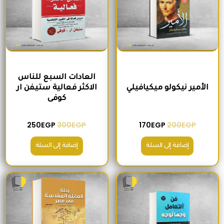
العادات السبع للناس
الأمير نيكولو ميكيافيلي
الاكثر فعالية ستيفن ار
كوفى
250
EGP
300
EGP
170
EGP
200
EGP
إضافة إلى السلة
إضافة إلى السلة
السعر الأصلي هو: 330EGP.
السعر الحالي هو: 280EGP.
السعر الأصلي هو: 215EGP.
السعر الحالي هو