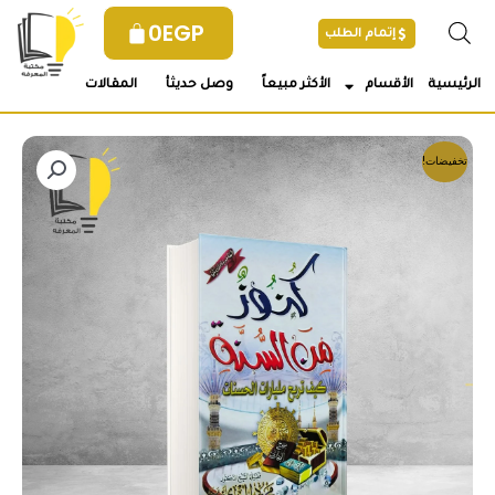
خطي
0
EGP
إتمام الطلب
لى
لمحتوى
الرئيسية
الأقسام
الأكثر مبيعاً
وصل حديثأ
المقالات
تخفيضات!