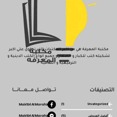
مكتبة المعرفة هي من اكبر المكتبات التي تحتوي علي اكبر
تشكيله كتب للكبار و الصغار و جميع انواع الكتب الدينية و
الترفيهية و الثقافية
التصنيفات
تـــواصـــل مـــعـــانـــا
Maktbt Al Marafa
(1)
Uncategorized
Maktbt Al Marafa
أفضل العروض
(15)