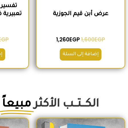
تفسير 
عرض أبن قيم الجوزية
EGP
1,260
EGP
1,600
EGP
إضافة إلى السلة
إ
الكــتــب الأكثر
مبيعاً
السعر الأصلي هو: 350EGP.
السعر الحالي هو: 290EGP.