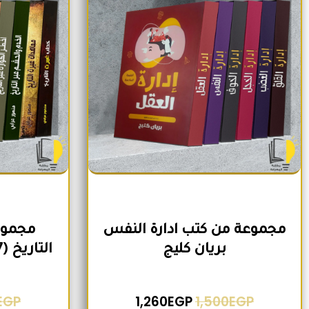
مجموعة من كتب ادارة النفس
مجموع
بريان كليج
التاريخ (7 كتب) لمنصور عرابي
EGP
1,260
EGP
1,500
EGP