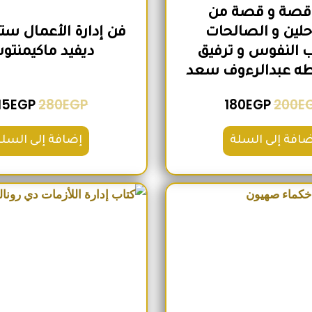
30 قصة و قصة من
لين و الصالحات
فن إدارة الأعمال ستا
 النفوس و ترفيق
ديفيد ماكيمنت
طه عبدالرءوف سعد
15
EGP
280
EGP
180
EGP
200
E
ضافة إلى السلة
إضافة إلى السلة
السعر الأصلي هو: 260EGP.
السعر الحالي هو: 215EGP.
السعر الأص