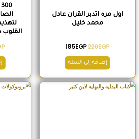
0
اول مره اتدبر القران عادل
الصاح
محمد خليل
لتهذيب
القلوب 
GP
185
EGP
220
EGP
إضافة إلى السلة
إ
السعر الأصلي هو: 2,500EGP.
السعر الحالي هو: 2,200EGP.