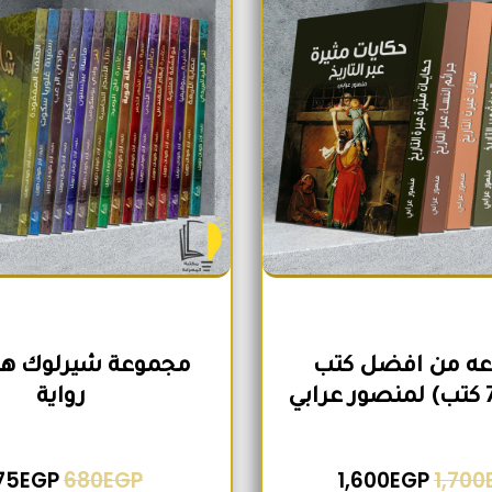
ه من افضل كتب
رواية
75
EGP
680
EGP
1,600
EGP
1,700