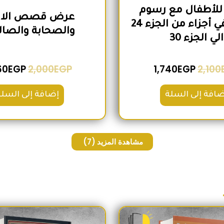
للأطفال مع رسوم
عرض قصص الانب
تعبيرية في أجزاء من الجزء 24
والصحابة والصال
الي الجزء 30
60
EGP
2,000
EGP
1,740
EGP
2,100
ضافة إلى السلة
إضافة إلى السلة
مشاهدة المزيد
(7)
السعر الأصلي هو: 230EGP.
السعر الحالي هو: 190EGP.
السعر الأص