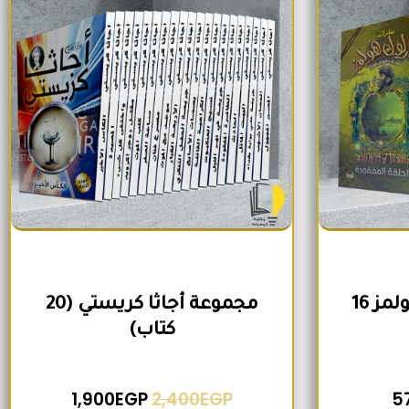
مجموعة شيرلوك هولمز 16
مجموعة أجاثا كريستي (20
كتاب)
1,900
EGP
2,400
EGP
5