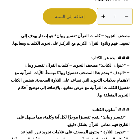
كمية
إضافة إلى السلة
مصحف
التجويد
كلمات
مصحف التجويد – كلمات القرآن تفسير وبيان* هو إصدار يهدف إلى
القرآن
تسهيل فهم وتلاوة القرآن الكريم مع التركيز على تجويد الكلمات ومعانيها.
تفسير
وبيان
### نبذة عن الكتاب:
على
– *عنوان الكتاب:* مصحف التجويد – كلمات القرآن تفسير وبيان
هامش
– *الهدف:* يقدم هذا المصحف تفسيرًا وبيانًا مبسطًا للآيات القرآنية مع
مع
الاهتمام بعلامات التجويد التي تساعد على التلاوة الصحيحة. يتضمن الكتاب
فهرس
تفسيرًا للكلمات القرآنية مع عرض معانيها، بالإضافة إلى توضيح أحكام
مواضيع
التجويد المتعلقة بها.
القرآن
### أسلوب الكتاب:
– *تفسير وبيان:* يقدم تفسيرًا موجزًا لكل آية وكلمة، مما يسهل على
القارئ فهم معاني القرآن بشكل دقيق.
– *تجويد التلاوة:* يحتوي المصحف على علامات تجويد تبرز القواعد