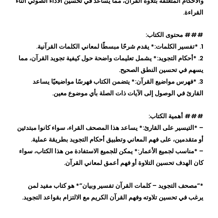
والأحكام المتعلقة بتلاوة القرآن، مما يساعد في تحسين الأداء الصوتي أثناء
القراءة.
### محتوى الكتاب:
1. *تفسير الكلمات:* يقدم شرحًا مبسطًا لمعاني الكلمات القرآنية.
2. *أحكام التجويد:* يشمل تعليمات واضحة حول كيفية تجويد القرآن، مما
يسهم في تحسين النطق الصحيح.
3. *فهرس مواضيع القرآن:* يتضمن الكتاب فهرسًا مواضيعيًا يساعد
القارئ في الوصول إلى الآيات ذات الصلة بأي موضوع معين.
### أهمية الكتاب:
– *التيسير على القارئ:* يساعد هذا المصحف القراء، سواء كانوا مبتدئين
أو متقدمين، على فهم المعاني وتطبيق أحكام التجويد بطريقة عملية.
– *مناسب لجميع الأعمار:* يمكن للجميع الاستفادة من هذا الكتاب، سواء
كان الهدف تحسين التلاوة أو فهم أعمق لمعاني القرآن.
*”مصحف التجويد – كلمات القرآن تفسير وبيان”* هو كتاب مفيد لمن
يرغب في تحسين تلاوته وفهم القرآن الكريم مع الالتزام بقواعد التجويد.