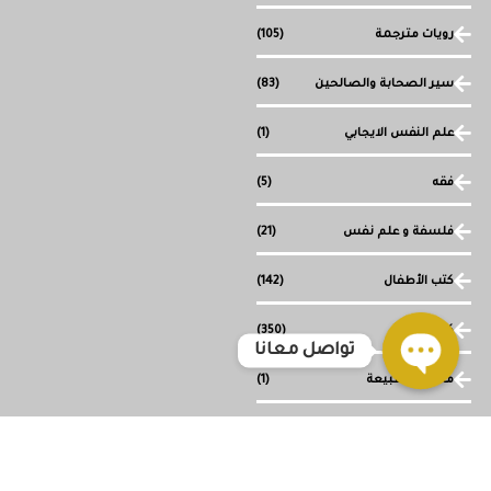
رويات مترجمة
(105)
سير الصحابة والصالحين
(83)
علم النفس الايجابي
(1)
فقه
(5)
فلسفة و علم نفس
(21)
كتب الأطفال
(142)
كتب دينية
(350)
تواصل معانا
ما وراء الطبيعة
(1)
Open
chaty
مجموعة قصصية
(1)
وصل حديثا
(117)