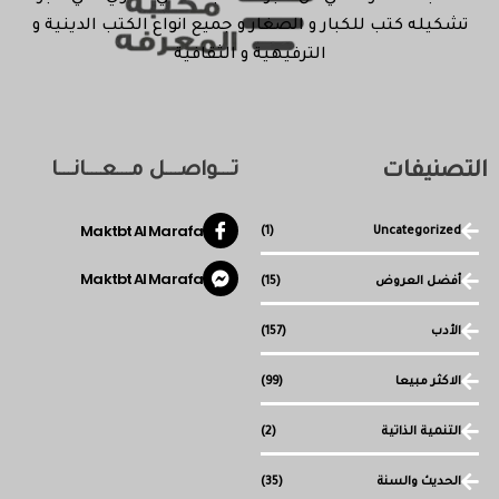
تشكيله كتب للكبار و الصغار و جميع انواع الكتب الدينية و
الترفيهية و الثقافية
التصنيفات
تـــواصـــل مـــعـــانـــا
Maktbt Al Marafa
(1)
Uncategorized
Maktbt Al Marafa
أفضل العروض
(15)
الأدب
(157)
الاكثر مبيعا
(99)
التنمية الذاتية
(2)
الحديث والسنة
(35)