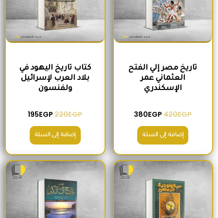
تاريخ مصر إلي الفتح
كتاب تاريخ اليهود في
العثماني عمر
بلاد العرب لإسرائيل
الإسكندري
ولفنسون
195
EGP
220
EGP
380
EGP
420
EGP
إضافة إلى السلة
إضافة إلى السلة
السعر الأصلي هو: 200EGP.
السعر الحالي هو: 175EGP.
السعر الأصلي هو: 465EGP.
السعر الحالي ه