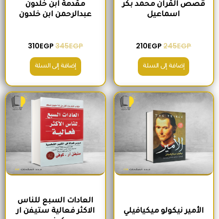
قصص القران محمد بكر
مقدمة ابن خلدون
اسماعيل
عبدالرحمن ابن خلدون
310
EGP
345
EGP
210
EGP
245
EGP
إضافة إلى السلة
إضافة إلى السلة
السعر الأصلي هو: 200EGP.
السعر الحالي هو: 170EGP.
السعر الأصلي هو: 300EGP.
السعر الحالي ه
العادات السبع للناس
الأمير نيكولو ميكيافيلي
الاكثر فعالية ستيفن ار