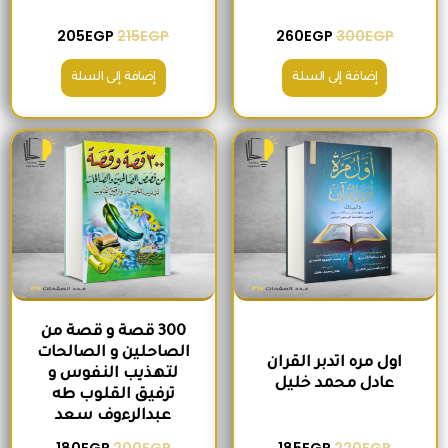
205
EGP
215
EGP
260
EGP
300
EGP
إضافة إلى السلة
إضافة إلى السلة
السعر الأصلي هو: 220EGP.
السعر الحالي هو: 185EGP.
السعر الأصلي هو: 200EGP.
السعر الحالي ه
300 قصة و قصة من
الصاحلين و الصالحات
اول مره اتدبر القران
لتهذيب النفوس و
عادل محمد خليل
ترفيق القلوب طه
عبدالرءوف سعد