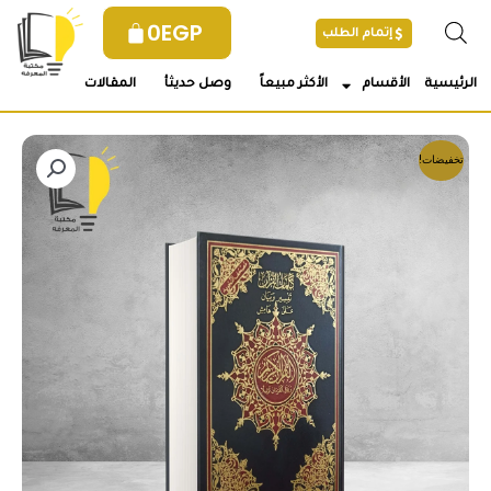
خطي
0
EGP
إتمام الطلب
لى
لمحتوى
الرئيسية
الأقسام
الأكثر مبيعاً
وصل حديثأ
المقالات
تخفيضات!