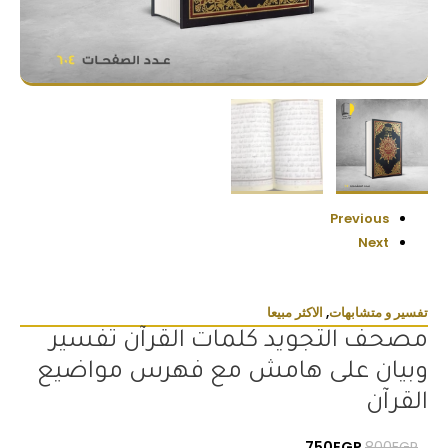
Previous
Next
تفسير و متشابهات
,
الاكثر مبيعا
مصحف التجويد كلمات القرآن تفسير
وبيان على هامش مع فهرس مواضيع
القرآن
السعر الأصلي هو: 800EGP.
السعر الحالي هو: 750EGP.
750
EGP
800
EGP