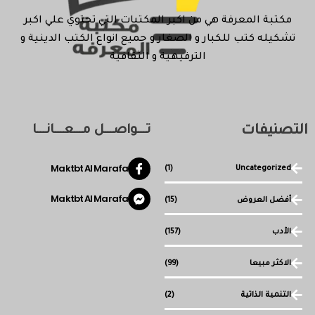
مكتبة المعرفة هي من اكبر المكتبات التي تحتوي علي اكبر
تشكيله كتب للكبار و الصغار و جميع انواع الكتب الدينية و
الترفيهية و الثقافية
التصنيفات
تـــواصـــل مـــعـــانـــا
Maktbt Al Marafa
(1)
Uncategorized
Maktbt Al Marafa
أفضل العروض
(15)
الأدب
(157)
الاكثر مبيعا
(99)
التنمية الذاتية
(2)