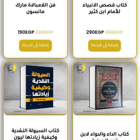
كتاب قصص الانبياء
فن اللامبالاة مارك
للأمام ابن كثير
مانسون
190
EGP
230
EGP
290
EGP
350
EGP
إضافة إلى السلة
إضافة إلى السلة
السعر الأصلي هو: 300EGP.
السعر الحالي هو: 260EGP.
السعر الأصلي هو: 215EGP.
السعر الحالي هو
كتاب السيولة النقدية
كتاب الداء والدواء لابن
وكيفية زيادتها ليون