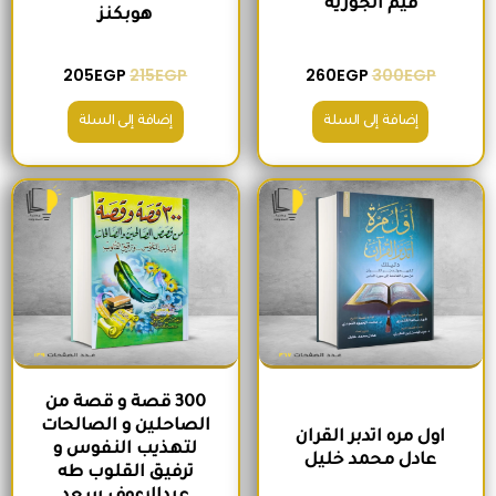
قيم الجوزية
هوبكنز
205
EGP
215
EGP
260
EGP
300
EGP
إضافة إلى السلة
إضافة إلى السلة
السعر الأصلي هو: 220EGP.
السعر الحالي هو: 185EGP.
السعر الأصلي هو: 200EGP.
السعر الحالي ه
300 قصة و قصة من
الصاحلين و الصالحات
اول مره اتدبر القران
لتهذيب النفوس و
عادل محمد خليل
ترفيق القلوب طه