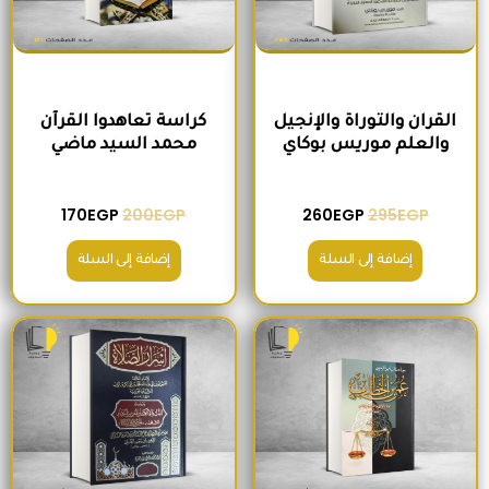
القران والتوراة والإنجيل
كراسة تعاهدوا القرآن
والعلم موريس بوكاي
محمد السيد ماضي
170
EGP
200
EGP
260
EGP
295
EGP
إضافة إلى السلة
إضافة إلى السلة
السعر الأصلي هو: 235EGP.
السعر الحالي هو: 215EGP.
السعر الأصلي هو: 300EGP.
السعر الحالي ه