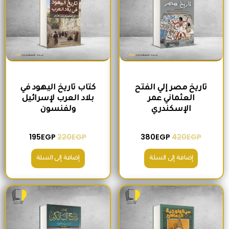
تاريخ مصر إلي الفتح
كتاب تاريخ اليهود في
العثماني عمر
بلاد العرب لإسرائيل
الإسكندري
ولفنسون
195
EGP
220
EGP
380
EGP
420
EGP
إضافة إلى السلة
إضافة إلى السلة
السعر الأصلي هو: 200EGP.
السعر الحالي هو: 175EGP.
السعر الأصلي هو: 465EGP.
السعر الحالي ه