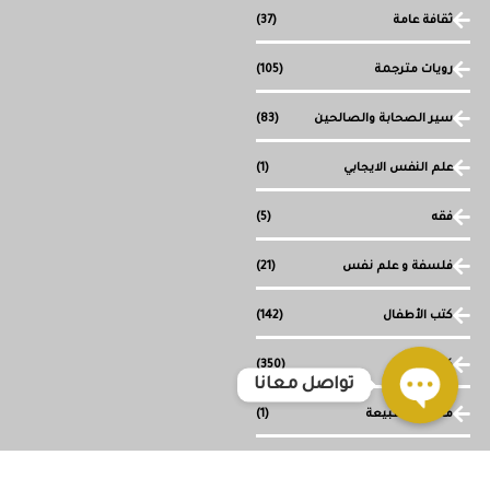
ثقافة عامة
(37)
رويات مترجمة
(105)
سير الصحابة والصالحين
(83)
علم النفس الايجابي
(1)
فقه
(5)
فلسفة و علم نفس
(21)
كتب الأطفال
(142)
كتب دينية
(350)
تواصل معانا
ما وراء الطبيعة
(1)
Open
chaty
مجموعة قصصية
(1)