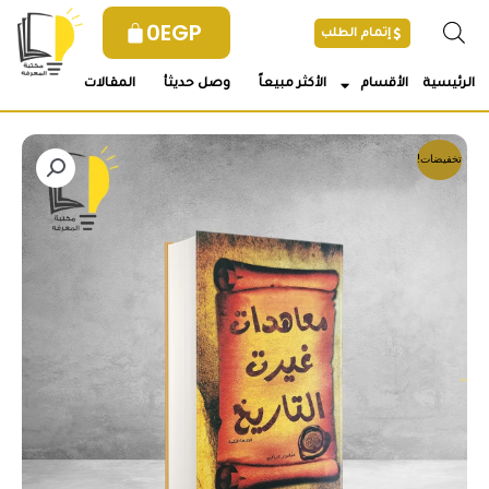
خطي
0
EGP
إتمام الطلب
لى
لمحتوى
الرئيسية
الأقسام
الأكثر مبيعاً
وصل حديثأ
المقالات
تخفيضات!