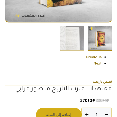
Previous
Next
قصص تاريخية
معاهدات غيرت التاريخ منصور عرابي
السعر الأصلي هو: 330EGP.
السعر الحالي هو: 270EGP.
270
EGP
330
EGP
كمية
إضافة إلى السلة
معاهدات