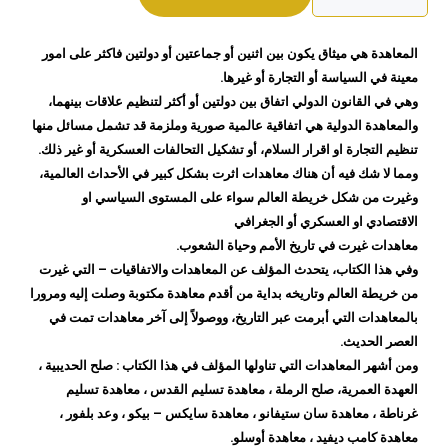
غيرت
التاريخ
المعاهدة هي ميثاق يكون بين اثنين أو جماعتين أو دولتين فاكثر على امور
منصور
معينة في السياسة أو التجارة أو غيرها.
عرابي
وهي في القانون الدولي اتفاق بين دولتين أو أكثر لتنظيم علاقات بينهما،
والمعاهدة الدولية هي اتفاقية عالمية صورية وملزمة قد تشمل مسائل منها
تنظيم التجارة او اقرار السلام، أو تشكيل التحالفات العسكرية أو غير ذلك.
ومما لا شك فيه أن هناك معاهدات اثرت بشكل كبير في الأحداث العالمية،
وغيرت من شكل خريطة العالم سواء على المستوى السياسي او
الاقتصادي او العسكري أو الجغرافي
معاهدات غيرت في تاريخ الأمم وحياة الشعوب.
وفي هذا الكتاب، يتحدث المؤلف عن المعاهدات والاتفاقيات – التي غيرت
من خريطة العالم وتاريخه بداية من أقدم معاهدة مكتوبة وصلت إليه ومرورا
بالمعاهدات التي أبرمت عبر التاريخ، ووصولاً إلى آخر معاهدات تمت في
العصر الحديث.
ومن أشهر المعاهدات التي تناولها المؤلف في هذا الكتاب : صلح الحديبية ،
العهدة العمرية، صلح الرملة ، معاهدة تسليم القدس ، معاهدة تسليم
غرناطة ، معاهدة سان ستيفانو ، معاهدة سايكس – بيكو ، وعد بلفور ،
معاهدة كامب ديفيد ، معاهدة أوسلو.