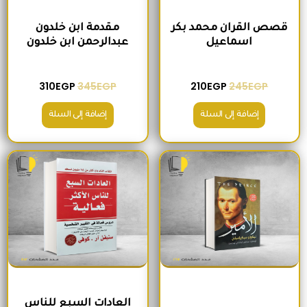
قصص القران محمد بكر
مقدمة ابن خلدون
اسماعيل
عبدالرحمن ابن خلدون
310
EGP
345
EGP
210
EGP
245
EGP
إضافة إلى السلة
إضافة إلى السلة
السعر الأصلي هو: 200EGP.
السعر الحالي هو: 170EGP.
السعر الأصلي هو: 300EGP.
السعر الحالي ه
العادات السبع للناس