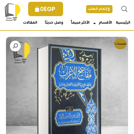
خطي
0
EGP
إتمام الطلب
لى
لمحتوى
الرئيسية
الأقسام
الأكثر مبيعاً
وصل حديثأ
المقالات
تخفيضات!