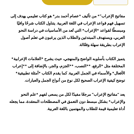
الإعراب
عصام
مفاتيح الإعراب”* من تأليف *عصام أحمد بدر* هو كتاب تعليمي يهدف إلى
احمد
تسهيل فهم قواعد الإعراب في اللغة العربية. يتناول الكتاب شرحًا وافيًا
بدر
ومبسطًا لقواعد *الإعراب* التي تُعد من الأساسيات في دراسة النحو
العربي، ويستهدف المبتدئين والطلاب الذين يرغبون في تعلم أصول
الإعراب بطريقة سهلة وفعّالة.
يتميز الكتاب بأسلوبه الواضح والمنهجي، حيث يشرح *العلامات الإعرابية*
المختلفة مثل *الرفع، **النصب، **الجزم، والجر، بالإضافة إلى **إعراب
الأفعال* والأسماء في الجمل العربية. كما يقدم الكتاب *أمثلة تطبيقية*
توضح كيفية الإعراب الصحيح لكل نوع من أنواع الجمل والعبارات.
يعد “مفاتيح الإعراب” مرجعًا مفيدًا لكل من يسعى لفهم *علم النحو
والإعراب* بشكل مبسط دون التعمق في المصطلحات المعقدة، مما يجعله
أداة تعليمية قيمة للطلاب والمهتمين باللغة العربية.