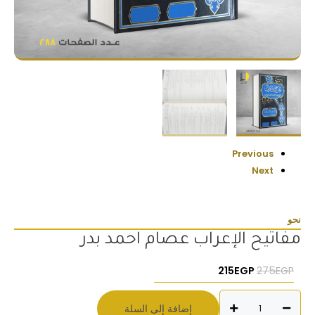
Previous
Next
نحو
مفاتيح الإعراب عصام احمد بدر
السعر الأصلي هو: 275EGP.
السعر الحالي هو: 215EGP.
215
EGP
275
EGP
كمية
إضافة إلى السلة
مفاتيح