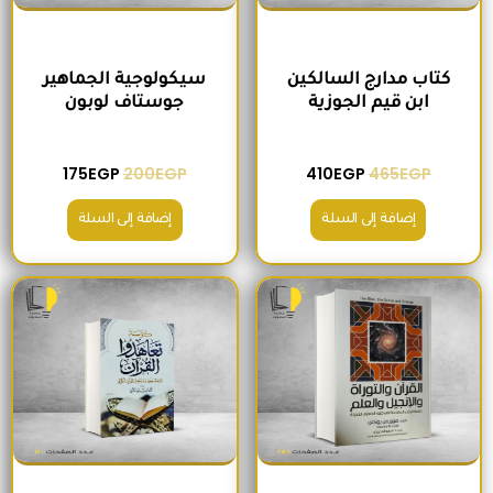
كتاب مدارج السالكين
سيكولوجية الجماهير
ابن قيم الجوزية
جوستاف لوبون
175
EGP
200
EGP
410
EGP
465
EGP
إضافة إلى السلة
إضافة إلى السلة
السعر الأصلي هو: 295EGP.
السعر الحالي هو: 260EGP.
السعر الأصلي هو: 200EGP.
السعر الحالي ه