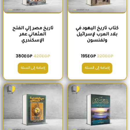
كتاب تاريخ اليهود في
تاريخ مصر إلي الفتح
بلاد العرب لإسرائيل
العثماني عمر
ولفنسون
الإسكندري
380
EGP
420
EGP
195
EGP
220
EGP
إضافة إلى السلة
إضافة إلى السلة
السعر الأصلي هو: 465EGP.
السعر الحالي هو: 410EGP.
السعر الأصلي هو: 200EGP.
السعر الحالي ه