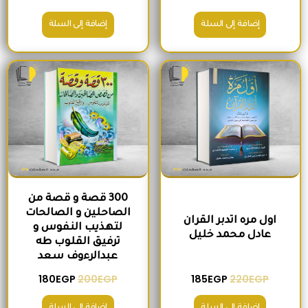
إضافة إلى السلة
إضافة إلى السلة
السعر الأصلي هو: 220EGP.
السعر الحالي هو: 185EGP.
السعر الأصلي هو: 200EGP.
السعر الحالي ه
300 قصة و قصة من
الصاحلين و الصالحات
اول مره اتدبر القران
لتهذيب النفوس و
عادل محمد خليل
ترفيق القلوب طه
عبدالرءوف سعد
180
EGP
200
EGP
185
EGP
220
EGP