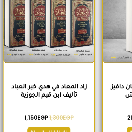
ن دافيز
زاد المعاد في هدي خير العباد
وش
تأليف ابن قيم الجوزية
1,150
EGP
1,300
EGP
2