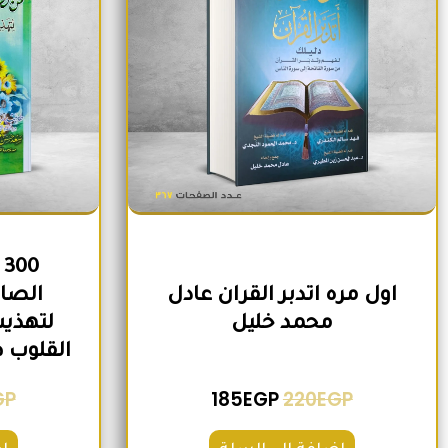
0
اول مره اتدبر القران عادل
الصاح
محمد خليل
لتهذيب
القلوب 
GP
185
EGP
220
EGP