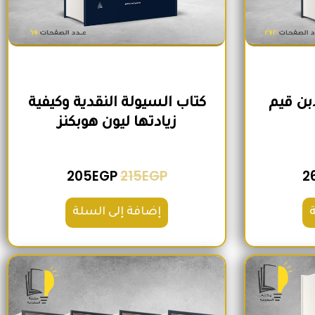
ابن قيم
كتاب السيولة النقدية وكيفية
زيادتها ليون هوبكنز
205
EGP
215
EGP
2
إضافة إلى السلة
لي هو: 280EGP.
السعر الحالي هو: 215EGP.
السعر الأصلي هو: 1,300EGP.
السعر الحالي هو: 