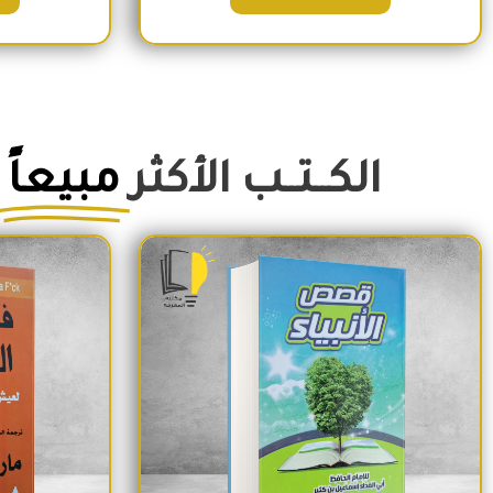
الكــتــب الأكثر
مبيعاً
السعر الأصلي هو: 350EGP.
السعر الحالي هو: 290EGP.