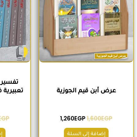
تفسير 
عرض أبن قيم الجوزية
EGP
1,260
EGP
1,600
EGP
إضافة إلى السلة
إ