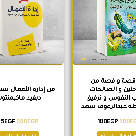
30 قصة و قصة من
لين و الصالحات
فن إدارة الأعمال ستا
 النفوس و ترفيق
ديفيد ماكيمنت
طه عبدالرءوف سعد
15
EGP
280
EGP
180
EGP
200
E