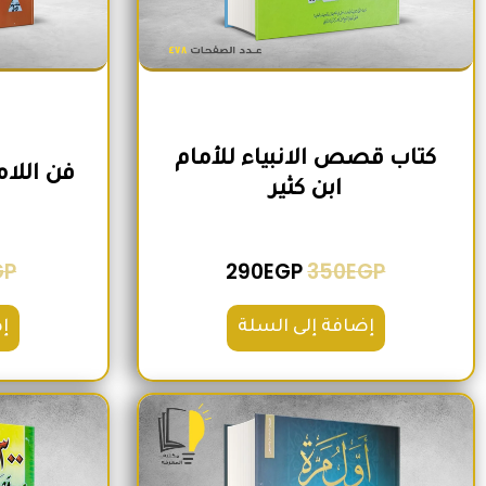
كتاب قصص الانبياء للأمام
فن اللا
ابن كثير
GP
290
EGP
350
EGP
إضافة إلى السلة
إ
السعر الأصلي هو: 220EGP.
السعر الحالي هو: 185EGP.