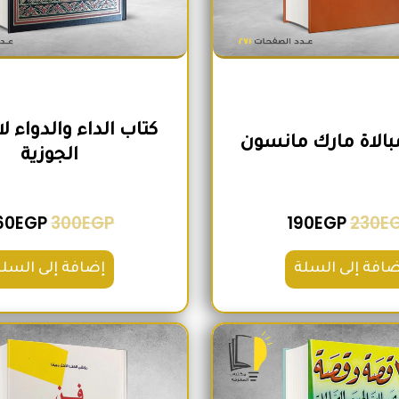
كتاب الداء والدواء ل
مبالاة مارك مانسون
الجوزية
60
EGP
300
EGP
190
EGP
230
E
ضافة إلى السلة
إضافة إلى السلة
السعر الأصلي هو: 200EGP.
السعر الحالي هو: 180EGP.
السعر الأص