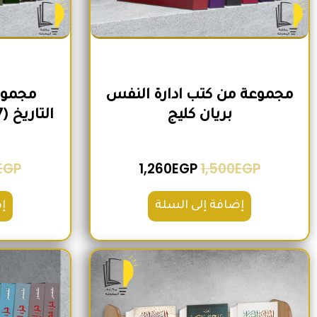
مجموعة من كتب ادارة النفس
مجموع
بريان كليج
التاريخ (7 كتب) لمنصور عرابي
EGP
1,260
EGP
1,500
EGP
إضافة إلى السلة
إ
السعر الأصلي هو: 1,600EGP.
السعر الحالي هو: 1,260EGP.