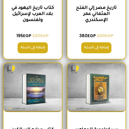
تاريخ مصر إلي الفتح
كتاب تاريخ اليهود في
العثماني عمر
بلاد العرب لإسرائيل
الإسكندري
ولفنسون
195
EGP
220
EGP
380
EGP
420
EGP
إضافة إلى السلة
إضافة إلى السلة
السعر الأصلي هو: 200EGP.
السعر الحالي هو: 175EGP.
السعر الأصلي هو: 465EGP.
السعر الحالي ه