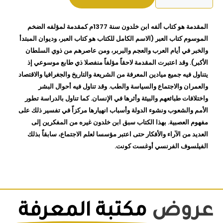
ابن
خلدون
المقدمة هو كتاب ألفه ابن خلدون سنة 1377م كمقدمة لمؤلفه الضخم
عبدالرحمن
الموسوم كتاب العبر (الاسم الكامل للكتاب هو كتاب العبر، وديوان المبتدأ
ابن
والخبر في أيام العرب والعجم والبربر، ومن عاصرهم من ذوي السلطان
خلدون
الأكبر). وقد اعتبرت المقدمة لاحقاً مؤلفاً منفصلا ذي طابع موسوعي إذ
يتناول فيه جميع ميادين المعرفة من الشريعة والتاريخ والجغرافيا والاقتصاد
والعمران والاجتماع والسياسة والطب. وقد تناول فيه أحوال البشر
واختلافات طبائعهم والبيئة وأثرها في الإنسان. كما تناول بالدراسة تطور
الأمم والشعوب ونشوء الدولة وأسباب انهيارها مركزاً في تفسير ذلك على
مفهوم العصبية. بهذا الكتاب سبق ابن خلدون غيره من المفكرين إلى
العديد من الآراء والأفكار حتى اعتبر مؤسسا لعلم الاجتماع، سابقاً بذلك
الفيلسوف الفرنسي أوغست كونت.
عروض
مكتبة المعرفة