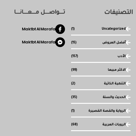
التصنيفات
تـــواصـــل مـــعـــانـــا
Maktbt Al Marafa
(1)
Uncategorized
Maktbt Al Marafa
أفضل العروض
(15)
الأدب
(157)
الاكثر مبيعا
(99)
التنمية الذاتية
(2)
الحديث والسنة
(35)
الرواية والقصة القصيرة
(1)
الرويات العربية
(68)