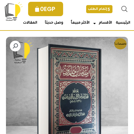
خطي
0
EGP
إتمام الطلب
لى
لمحتوى
الرئيسية
الأقسام
الأكثر مبيعاً
وصل حديثأ
المقالات
تخفيضات!