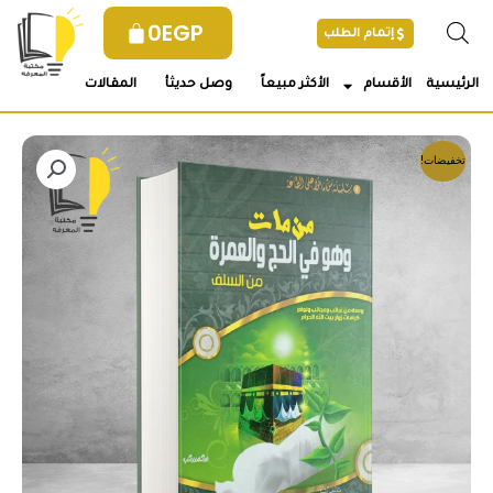
خطي
0
EGP
إتمام الطلب
لى
لمحتوى
الرئيسية
الأقسام
الأكثر مبيعاً
وصل حديثأ
المقالات
تخفيضات!