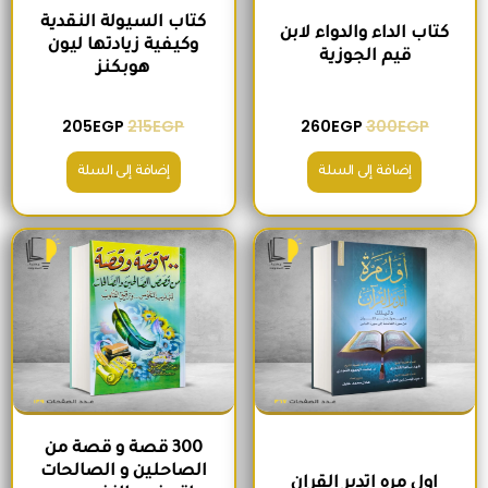
كتاب السيولة النقدية
كتاب الداء والدواء لابن
وكيفية زيادتها ليون
قيم الجوزية
هوبكنز
205
EGP
215
EGP
260
EGP
300
EGP
إضافة إلى السلة
إضافة إلى السلة
السعر الأصلي هو: 220EGP.
السعر الحالي هو: 185EGP.
السعر الأصلي هو: 200EGP.
السعر الحالي ه
300 قصة و قصة من
الصاحلين و الصالحات
اول مره اتدبر القران