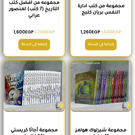
مجموعه من افضل كتب
مجموعة من كتب ادارة
التاريخ (7 كتب) لمنصور
النفس بريان كليج
عرابي
1,600
EGP
1,700
EGP
1,260
EGP
1,500
EGP
إضافة إلى السلة
إضافة إلى السلة
السعر الأصلي هو: 680EGP.
السعر الحالي هو: 575EGP.
السعر الأصلي هو: 2,400EGP.
السعر الحالي
مجموعة شيرلوك هولمز
مجموعة أجاثا كريستي