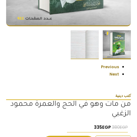
Previous
Next
كتب دينية
من مات وهو في الحج والعمرة محمود
الزغبي
السعر الأصلي هو: 380EGP.
السعر الحالي هو: 335EGP.
335
EGP
380
EGP