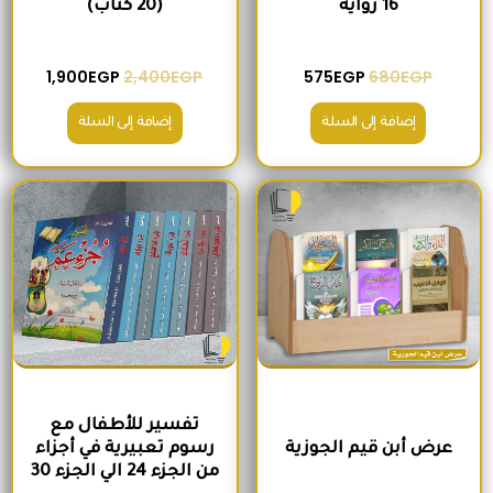
16 رواية
(20 كتاب)
1,900
EGP
2,400
EGP
575
EGP
680
EGP
إضافة إلى السلة
إضافة إلى السلة
السعر الأصلي هو: 1,600EGP.
السعر الحالي هو: 1,260EGP.
السعر الأصلي هو: 2,100EGP.
السعر الحالي 
تفسير للأطفال مع
عرض أبن قيم الجوزية
رسوم تعبيرية في أجزاء
من الجزء 24 الي الجزء 30