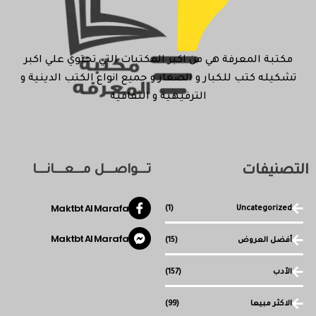
مكتبة المعرفة هي من اكبر المكتبات التي تحتوي علي اكبر
تشكيله كتب للكبار و الصغار و جميع انواع الكتب الدينية و
الترفيهية و الثقافية
التصنيفات
تـــواصـــل مـــعـــانـــا
Maktbt Al Marafa
(1)
Uncategorized
Maktbt Al Marafa
أفضل العروض
(15)
الأدب
(157)
الاكثر مبيعا
(99)