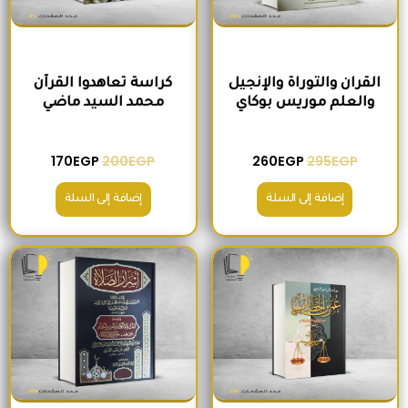
القران والتوراة والإنجيل
كراسة تعاهدوا القرآن
والعلم موريس بوكاي
محمد السيد ماضي
170
EGP
200
EGP
260
EGP
295
EGP
إضافة إلى السلة
إضافة إلى السلة
السعر الأصلي هو: 235EGP.
السعر الحالي هو: 215EGP.
السعر الأصلي هو: 300EGP.
السعر الحالي ه