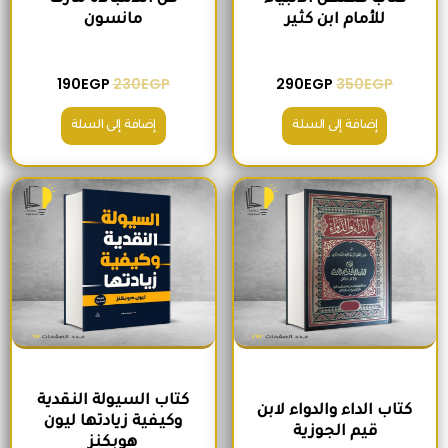
للأمام ابن كثير
مانسون
190
EGP
230
EGP
290
EGP
350
EGP
إضافة إلى السلة
إضافة إلى السلة
السعر الأصلي هو: 300EGP.
السعر الحالي هو: 260EGP.
السعر الأصلي هو: 215EGP.
السعر الحالي هو
كتاب السيولة النقدية
كتاب الداء والدواء لابن
وكيفية زيادتها ليون
قيم الجوزية
هوبكنز