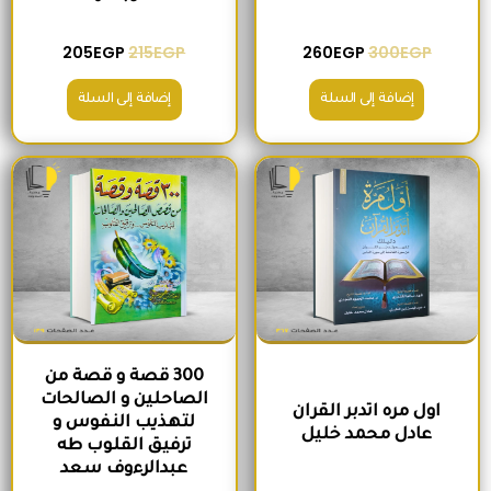
205
EGP
215
EGP
260
EGP
300
EGP
إضافة إلى السلة
إضافة إلى السلة
السعر الأصلي هو: 220EGP.
السعر الحالي هو: 185EGP.
السعر الأصلي هو: 200EGP.
السعر الحالي ه
300 قصة و قصة من
الصاحلين و الصالحات
اول مره اتدبر القران
لتهذيب النفوس و
عادل محمد خليل
ترفيق القلوب طه
عبدالرءوف سعد