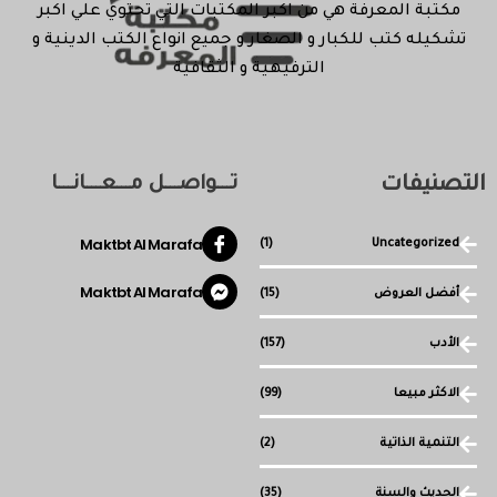
مكتبة المعرفة هي من اكبر المكتبات التي تحتوي علي اكبر
تشكيله كتب للكبار و الصغار و جميع انواع الكتب الدينية و
الترفيهية و الثقافية
التصنيفات
تـــواصـــل مـــعـــانـــا
Maktbt Al Marafa
(1)
Uncategorized
Maktbt Al Marafa
أفضل العروض
(15)
الأدب
(157)
الاكثر مبيعا
(99)
التنمية الذاتية
(2)
الحديث والسنة
(35)