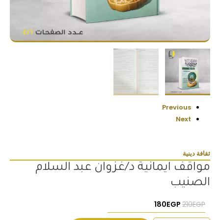
Previous
Next
ثقافة دينية
مواقف ايمانية د/غزوان عبد السلام
الصنيب
السعر الأصلي هو: 210EGP.
السعر الحالي هو: 180EGP.
180
EGP
210
EGP