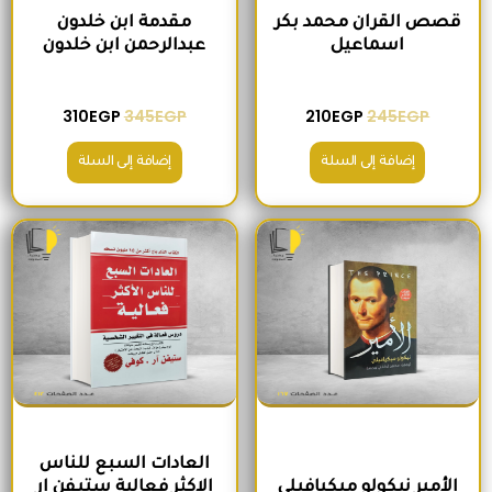
قصص القران محمد بكر
مقدمة ابن خلدون
اسماعيل
عبدالرحمن ابن خلدون
310
EGP
345
EGP
210
EGP
245
EGP
إضافة إلى السلة
إضافة إلى السلة
السعر الأصلي هو: 200EGP.
السعر الحالي هو: 170EGP.
السعر الأصلي هو: 300EGP.
السعر الحالي ه
العادات السبع للناس
الأمير نيكولو ميكيافيلي
الاكثر فعالية ستيفن ار