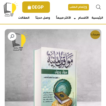
خطي
0
EGP
إتمام الطلب
لى
لمحتوى
الرئيسية
الأقسام
الأكثر مبيعاً
وصل حديثأ
المقالات
تخفيضات!