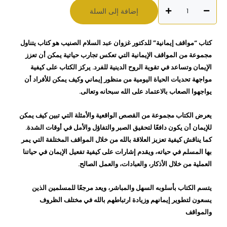
كمية
إضافة إلى السلة
مواقف
ايمانية
د/
كتاب “مواقف إيمانية” للدكتور غزوان عبد السلام الصنيب هو كتاب يتناول
غزوان
مجموعة من المواقف الإيمانية التي تعكس تجارب حياتية يمكن أن تعزز
عبد
الإيمان وتساعد في تقوية الروح الدينية للفرد. يركز الكتاب على كيفية
السلام
مواجهة تحديات الحياة اليومية من منظور إيماني وكيف يمكن للأفراد أن
الصنيب
يواجهوا الصعاب بالاعتماد على الله سبحانه وتعالى.
يعرض الكتاب مجموعة من القصص الواقعية والأمثلة التي تبين كيف يمكن
للإيمان أن يكون دافعًا لتحقيق الصبر والتفاؤل والأمل في أوقات الشدة.
كما يناقش كيفية تعزيز العلاقة بالله من خلال المواقف المختلفة التي يمر
بها المسلم في حياته، ويقدم إشارات على كيفية تفعيل الإيمان في حياتنا
العملية من خلال الأذكار، والعبادات، والعمل الصالح.
يتسم الكتاب بأسلوبه السهل والمباشر، ويعد مرجعًا للمسلمين الذين
يسعون لتطوير إيمانهم وزيادة ارتباطهم بالله في مختلف الظروف
والمواقف