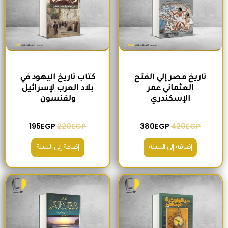
تاريخ مصر إلي الفتح
كتاب تاريخ اليهود في
العثماني عمر
بلاد العرب لإسرائيل
الإسكندري
ولفنسون
195
EGP
220
EGP
380
EGP
420
EGP
إضافة إلى السلة
إضافة إلى السلة
السعر الأصلي هو: 200EGP.
السعر الحالي هو: 175EGP.
السعر الأصلي هو: 465EGP.
السعر الحالي ه