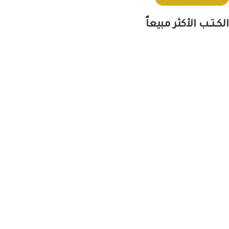
الكــتــب الأكثر
مبيعاً
السعر
السعر
الأصلي
الحالي
هو:
هو:
290EGP.
350EGP.