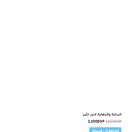
2,200EGP.
2,500EGP.
البداية والنهاية لابن كثير
2,200
EGP
2,500
EGP
إضافة إلى السلة