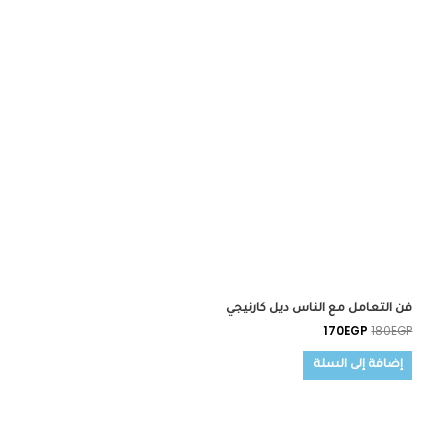
فن التعامل مع الناس ديل كارنيجي
170
EGP
180
EGP
إضافة إلى السلة
السعر
السعر
الأصلي
الحالي
هو:
هو: