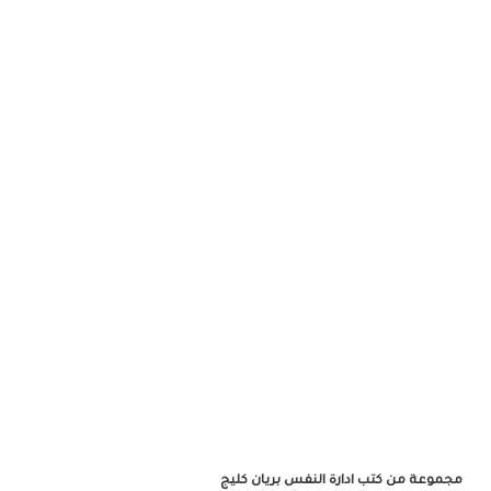
الأصلي
الحالي
هو:
هو:
1,260EGP.
1,500EGP.
مجموعة من كتب ادارة النفس بريان كليج