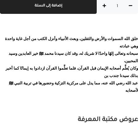
كمية
إضافة إلى السلة
هو:
هو:
نظرات
في
170EGP.
180EGP.
منازل
السائرين
إلي
خلق الله السموات والأرض والثقلين، وبعث الأنبياء وأنزل الكتب من أجل غاية واحدة
الله
وهي عبادته
حاتم
سبحانه وتعالى إلهًا واحدًا لا شريك له، وقد كان سيدنا محمد ﷺ خير العابدين وسيد
أدم
المحبين،
وكان يُعلِّم أصحابه الإيمان قبل القرآن، فلما تعلَّموا القرآن ازدادوا به إيمانًا كما أخبر
بذلك سيدنا جندب بن
عبد الله رضي الله عنه، مما يدل على مركزية التزكية وحضورها في تربية النبي ﷺ
لأصحابه
عروض
مكتبة المعرفة
السعر
السعر