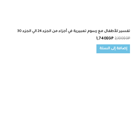
تفسير للأطفال مع رسوم تعبيرية في أجزاء من الجزء 24 الي الجزء 30
1,740
EGP
2,100
EGP
إضافة إلى السلة
السعر
السعر
الأصلي
الحالي
هو:
هو:
1,560EGP.
2,000EGP.