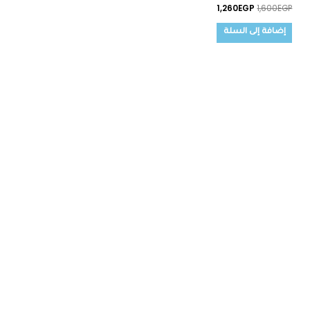
1,260
EGP
1,600
EGP
إضافة إلى السلة
السعر
السعر
الأصلي
الحالي
هو:
هو:
1,740EGP.
2,100EGP.