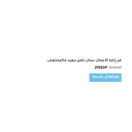
فن إدارة الأعمال ستان دافيز ديفيد ماكيمنتوش
215
EGP
280
EGP
إضافة إلى السلة
السعر
السعر
الأصلي
الحالي
هو:
هو:
1,150EGP.
1,300EGP.