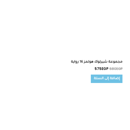
مجموعة شيرلوك هولمز 16 رواية
575
EGP
680
EGP
إضافة إلى السلة
السعر
السعر
الأصلي
الحالي
هو:
هو:
1,900EGP.
2,400EGP.