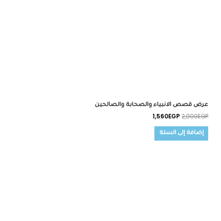
عرض قصص الانبياء والصحابة والصالحين
1,560
EGP
2,000
EGP
إضافة إلى السلة
السعر
السعر
الأصلي
الحالي
هو:
هو:
1,350EGP.
1,500EGP.