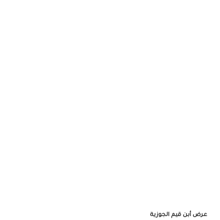
الأصلي
الحالي
هو:
هو:
1,260EGP.
1,600EGP.
عرض أبن قيم الجوزية