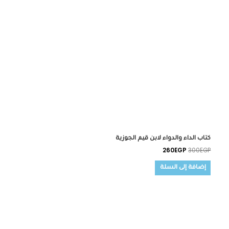
كتاب الداء والدواء لابن قيم الجوزية
260
EGP
300
EGP
إضافة إلى السلة
السعر
السعر
الأصلي
الحالي
هو:
هو:
205EGP.
215EGP.