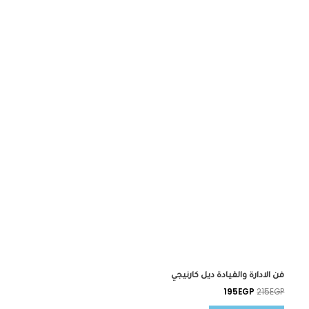
195EGP.
215EGP.
فن الادارة والقيادة ديل كارنيجي
195
EGP
215
EGP