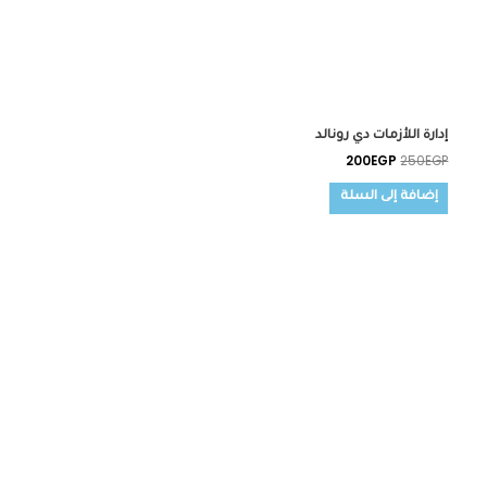
إدارة اللأزمات دي رونالد
200
EGP
250
EGP
إضافة إلى السلة
السعر
السعر
الأصلي
الحالي
هو:
هو:
260EGP.
300EGP.