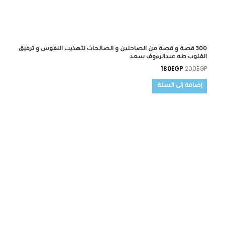
300 قصة و قصة من الصاحلين و الصالحات لتهذيب النفوس و ترفيق
القلوب طه عبدالرءوف سعد
180
EGP
200
EGP
إضافة إلى السلة
السعر
السعر
الأصلي
الحالي
هو:
هو:
215EGP.
280EGP.