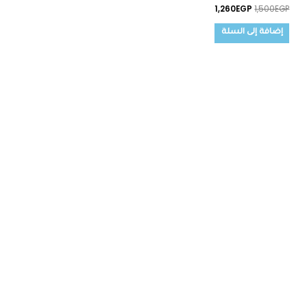
1,260
EGP
1,500
EGP
إضافة إلى السلة
السعر
السعر
الأصلي
الحالي
هو:
هو:
1,600EGP.
1,700EGP.