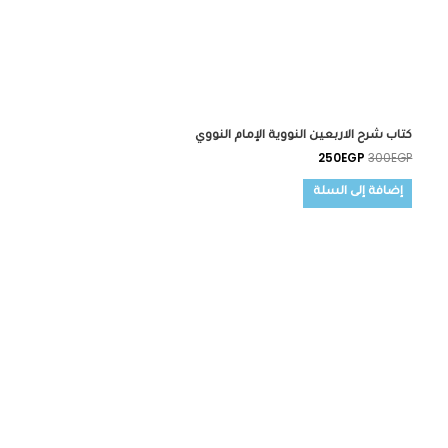
كتاب شرح الاربعين النووية الإمام النووي
250
EGP
300
EGP
إضافة إلى السلة
السعر
السعر
الأصلي
الحالي
هو:
هو:
380EGP.
420EGP.