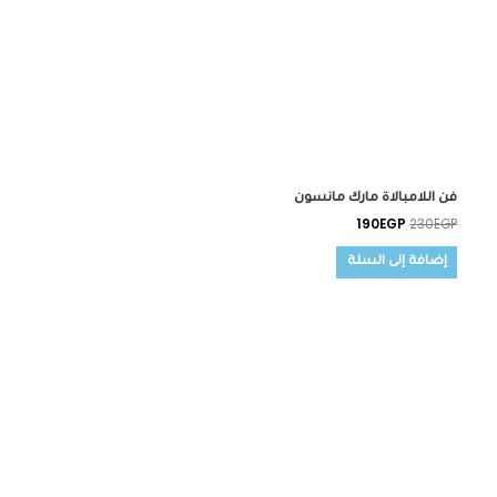
فن اللامبالاة مارك مانسون
190
EGP
230
EGP
إضافة إلى السلة
السعر
السعر
الأصلي
الحالي
هو:
هو:
260EGP.
300EGP.