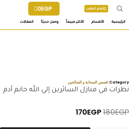
خطي
0
EGP
لى
إتمام الطلب
لمحتوى
الرئيسية
الأقسام
الأكثر مبيعاً
وصل حديثأ
المقالات
Category:
قصص الصحابة و الصالحين
نظرات في منازل السائرين إلي الله حاتم أدم
السعر
السعر
170
EGP
180
EGP
الأصلي
الحالي