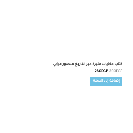
كتاب حكايات مثيرة عبر التاريخ منصور عرابي
260
EGP
300
EGP
إضافة إلى السلة
السعر
السعر
الأصلي
الحالي
هو:
هو:
170EGP.
180EGP.