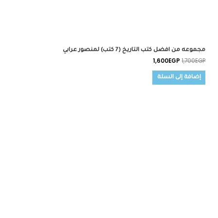
مجموعه من افضل كتب التاريخ (7 كتب) لمنصور عرابي
1,600
EGP
1,700
EGP
إضافة إلى السلة
السعر
السعر
الأصلي
الحالي
هو:
هو:
575EGP.
680EGP.