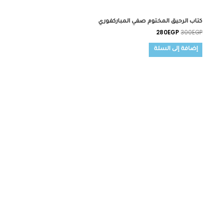
كتاب الرحيق المختوم صفي المباركفوري
280
EGP
300
EGP
إضافة إلى السلة
السعر
السعر
الأصلي
الحالي
هو:
هو:
250EGP.
300EGP.