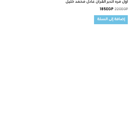
اول مره اتدبر القران عادل محمد خليل
185
EGP
220
EGP
إضافة إلى السلة
السعر
السعر
الأصلي
الحالي
هو:
هو:
180EGP.
200EGP.