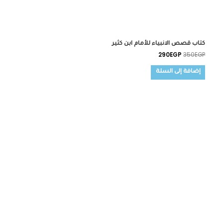
كتاب قصص الانبياء للأمام ابن كثير
290
EGP
350
EGP
إضافة إلى السلة
السعر
السعر
الأصلي
الحالي
هو:
هو:
190EGP.
230EGP.