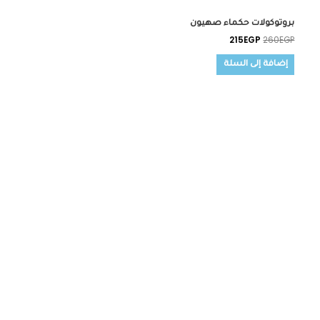
بروتوكولات حكماء صهيون
215
EGP
260
EGP
إضافة إلى السلة
السعر
السعر
الأصلي
الحالي
هو:
هو:
200EGP.
250EGP.