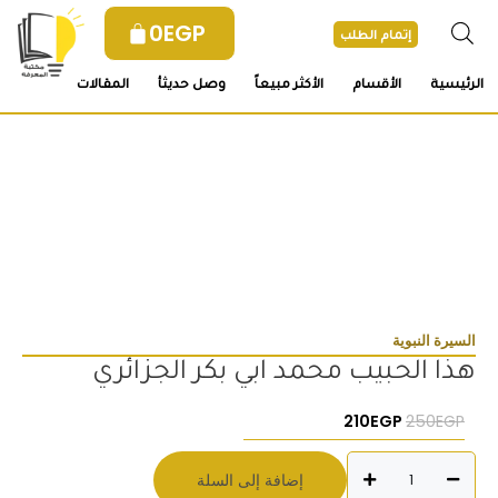
خطي
0
EGP
لى
إتمام الطلب
لمحتوى
الرئيسية
الأقسام
الأكثر مبيعاً
وصل حديثأ
المقالات
السيرة النبوية
هذا الحبيب محمد ابي بكر الجزائري
السعر الأصلي هو: 250EGP.
السعر الحالي هو: 210EGP.
210
EGP
250
EGP
كمية
إضافة إلى السلة
هذا