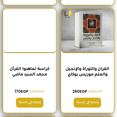
السعر الأصلي هو: 295EGP.
السعر الحالي هو: 260EGP.
السعر الأصلي هو: 200EGP.
السعر الحالي ه
القران والتوراة والإنجيل
كراسة تعاهدوا القرآن
والعلم موريس بوكاي
محمد السيد ماضي
170
EGP
200
EGP
260
EGP
295
EGP
إضافة إلى السلة
إضافة إلى السلة