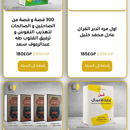
300 قصة و قصة من
الصاحلين و الصالحات
اول مره اتدبر القران
لتهذيب النفوس و
عادل محمد خليل
ترفيق القلوب طه
عبدالرءوف سعد
180
EGP
200
EGP
185
EGP
220
EGP
إضافة إلى السلة
إضافة إلى السلة
السعر الأصلي هو: 280EGP.
السعر الحالي هو: 215EGP.
السعر الأصلي هو: 1,300EGP.
السعر الحالي 