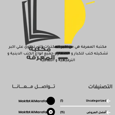
مكتبة المعرفة هي من اكبر المكتبات التي تحتوي علي اكبر
تشكيله كتب للكبار و الصغار و جميع انواع الكتب الدينية و
الترفيهية و الثقافية
التصنيفات
تـــواصـــل مـــعـــانـــا
Maktbt Al Marafa
(1)
Uncategorized
Maktbt Al Marafa
أفضل العروض
(15)