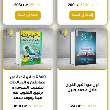
205
EGP
215
EGP
260
EGP
300
EGP
إضافة إلى السلة
إضافة إلى السلة
السعر الأصلي هو: 220EGP.
السعر الحالي هو: 185EGP.
السعر الأصلي هو: 200EGP.
السعر الحالي ه
300 قصة و قصة من
الصاحلين و الصالحات
اول مره اتدبر القران
لتهذيب النفوس و
عادل محمد خليل
ترفيق القلوب طه
عبدالرءوف سعد
180
EGP
200
EGP
185
EGP
220
EGP