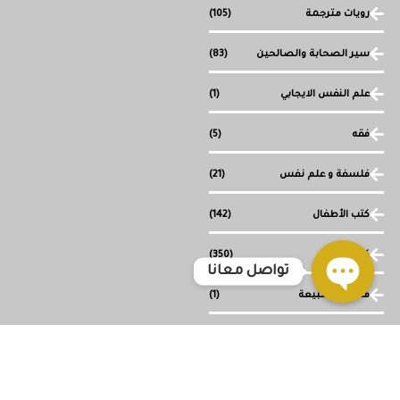
رويات مترجمة
(105)
سير الصحابة والصالحين
(83)
علم النفس الايجابي
(1)
فقه
(5)
فلسفة و علم نفس
(21)
كتب الأطفال
(142)
كتب دينية
(350)
تواصل معانا
ما وراء الطبيعة
(1)
Open
chaty
مجموعة قصصية
(1)
وصل حديثا
(117)