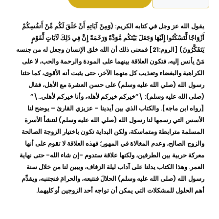
الرسول
للأزواج
يقول الله عز وجل في كتابه الكريم: (وَمِنْ آيَاتِهِ أَنْ خَلَقَ لَكُم مِّنْ أَنفُسِكُمْ
ابو
أَزْوَاجًا لِّتَسْكُنُوا إِلَيْهَا وَجَعَلَ بَيْنَكُم مَّوَدَّةً وَرَحْمَةً إِنَّ فِي ذَلِكَ لَآيَاتٍ لِّقَوْمٍ
الفتوح
يَتَفَكَّرُونَ) [الروم:21] فمعنى ذلك أن الله خلق الإنسان وجعل له من جنسه
صبري
مَنْ يأنس إليه، فتكون العلاقة بينهما على المودة والرحمة والحب، لا على
الكراهية والبغضاء وتعذيب كل منهما الآخر، حتى يثبت أنه الأقوى، كما حثنا
رسول الله (صلي الله عليه وسلم) على حسن العشرة مع الأهل، فقال
(صلى الله عليه وسلم): \”خيركم خيركم لأهله، وأنا خيركم لأهلي..\”
[رواه ابن ماجه]. والكتاب الذي بين أيدينا – عزيزي القارئ – يوضح لنا
الأسس التي رسمها لنا رسول الله (صلي الله عليه وسلم) لتنشأ الأسرة
المسلمة مترابطة ومتماسكة، ولكن البداية تكون باختيار الزوجة الصالحة
والزوج الصالح، وعدم المغالاة في المهور؛ فهذه العلاقة لا تقوم على أنها
معركة حربية بين الطرفين، ولكنها علاقة ستدوم -إن شاء الله- حتى نهاية
العمر. وهذا الكتاب يدلنا على آداب ليلة الزفاف، ويبين لنا من خلال سنة
رسول الله (صلى الله عليه وسلم) الحلالَ فنتبعه، والحرامَ فنجتنبه، ويقدِّم
أهم الحلول للمشكلات التي يمكن أن تواجه أحد الزوجين أو كليهما.