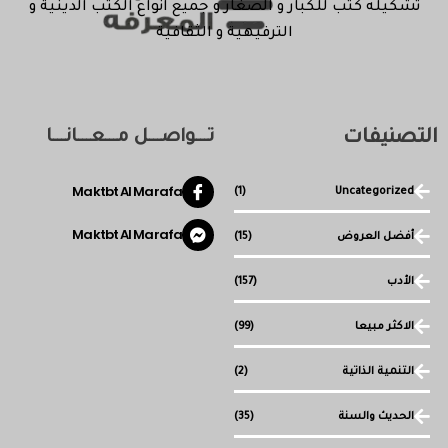
تشكيله كتب للكبار و الصغار و جميع انواع الكتب الدينية و
الترفيهية و الثقافية
التصنيفات
تـــواصـــل مـــعـــانـــا
Maktbt Al Marafa
(1)
Uncategorized
Maktbt Al Marafa
أفضل العروض
(15)
الأدب
(157)
الاكثر مبيعا
(99)
التنمية الذاتية
(2)
الحديث والسنة
(35)