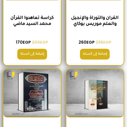
القران والتوراة والإنجيل
كراسة تعاهدوا القرآن
والعلم موريس بوكاي
محمد السيد ماضي
170
EGP
200
EGP
260
EGP
295
EGP
إضافة إلى السلة
إضافة إلى السلة
السعر الأصلي هو: 235EGP.
السعر الحالي هو: 215EGP.
السعر الأصلي هو: 300EGP.
السعر الحالي ه