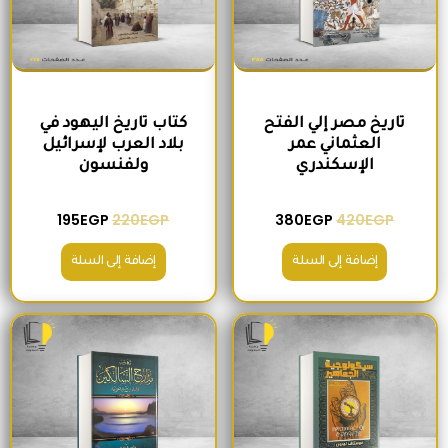
تاريخ مصر إلي الفتح
كتاب تاريخ اليهود في
العثماني عمر
بلاد العرب لإسرائيل
الإسكندري
ولفنسون
195
EGP
220
EGP
380
EGP
420
EGP
إضافة إلى السلة
إضافة إلى السلة
السعر الأصلي هو: 200EGP.
السعر الحالي هو: 175EGP.
السعر الأصلي هو: 465EGP.
السعر الحالي ه