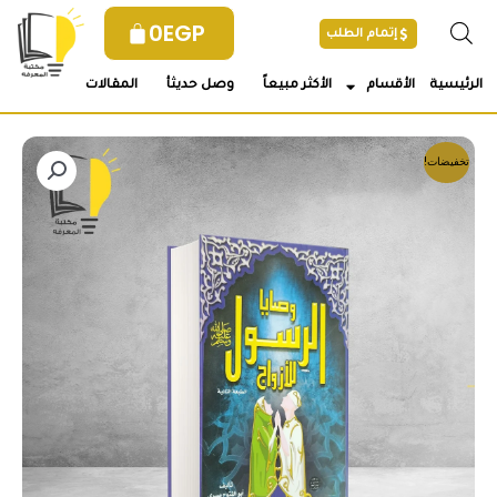
خطي
0
EGP
إتمام الطلب
لى
لمحتوى
الرئيسية
الأقسام
الأكثر مبيعاً
وصل حديثأ
المقالات
تخفيضات!