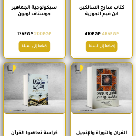
كتاب مدارج السالكين
سيكولوجية الجماهير
ابن قيم الجوزية
جوستاف لوبون
175
EGP
200
EGP
410
EGP
465
EGP
إضافة إلى السلة
إضافة إلى السلة
السعر الأصلي هو: 295EGP.
السعر الحالي هو: 260EGP.
السعر الأصلي هو: 200EGP.
السعر الحالي ه
القران والتوراة والإنجيل
كراسة تعاهدوا القرآن