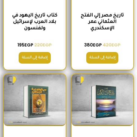
تاريخ مصر إلي الفتح
كتاب تاريخ اليهود في
العثماني عمر
بلاد العرب لإسرائيل
الإسكندري
ولفنسون
195
EGP
220
EGP
380
EGP
420
EGP
إضافة إلى السلة
إضافة إلى السلة
السعر الأصلي هو: 465EGP.
السعر الحالي هو: 410EGP.
السعر الأصلي هو: 200EGP.
السعر الحالي ه