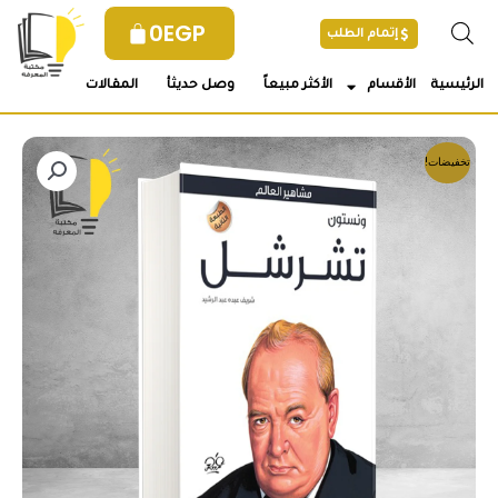
خطي
0
EGP
إتمام الطلب
لى
لمحتوى
الرئيسية
الأقسام
الأكثر مبيعاً
وصل حديثأ
المقالات
تخفيضات!