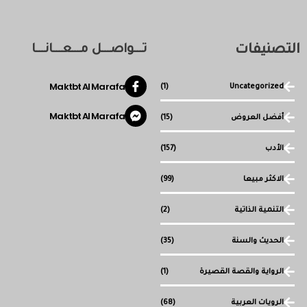
التصنيفات
تـــواصـــل مـــعـــانـــا
Maktbt Al Marafa
(1)
Uncategorized
Maktbt Al Marafa
أفضل العروض
(15)
الأدب
(157)
الاكثر مبيعا
(99)
التنمية الذاتية
(2)
الحديث والسنة
(35)
الرواية والقصة القصيرة
(1)
الرويات العربية
(68)