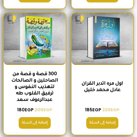
السعر الأصلي هو: 220EGP.
السعر الحالي هو: 185EGP.
السعر الأصلي هو: 200EGP.
السعر الحالي ه
300 قصة و قصة من
الصاحلين و الصالحات
اول مره اتدبر القران
لتهذيب النفوس و
عادل محمد خليل
ترفيق القلوب طه
عبدالرءوف سعد
180
EGP
200
EGP
185
EGP
220
EGP
إضافة إلى السلة
إضافة إلى السلة