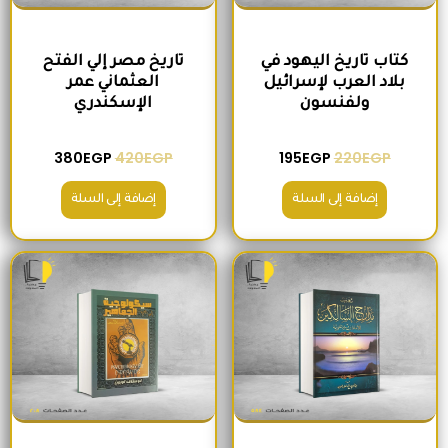
كتاب تاريخ اليهود في
تاريخ مصر إلي الفتح
بلاد العرب لإسرائيل
العثماني عمر
ولفنسون
الإسكندري
380
EGP
420
EGP
195
EGP
220
EGP
إضافة إلى السلة
إضافة إلى السلة
السعر الأصلي هو: 465EGP.
السعر الحالي هو: 410EGP.
السعر الأصلي هو: 200EGP.
السعر الحالي ه