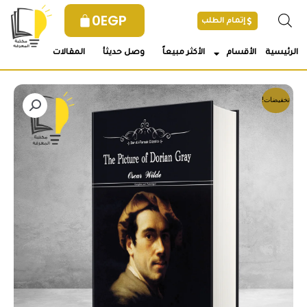
خطي
0
EGP
إتمام الطلب
لى
لمحتوى
الرئيسية
الأقسام
الأكثر مبيعاً
وصل حديثأ
المقالات
تخفيضات!