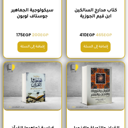
كتاب مدارج السالكين
سيكولوجية الجماهير
ابن قيم الجوزية
جوستاف لوبون
175
EGP
200
EGP
410
EGP
465
EGP
إضافة إلى السلة
إضافة إلى السلة
السعر الأصلي هو: 295EGP.
السعر الحالي هو: 260EGP.
السعر الأصلي هو: 200EGP.
السعر الحالي ه