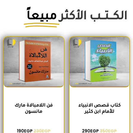
الكــتــب الأكثر
مبيعاً
السعر الأصلي هو: 350EGP.
السعر الحالي هو: 290EGP.
السعر الأصلي هو: 230EGP.
السعر الحالي ه
كتاب قصص الانبياء
فن اللامبالاة مارك
للأمام ابن كثير
مانسون
190
EGP
230
EGP
290
EGP
350
EGP